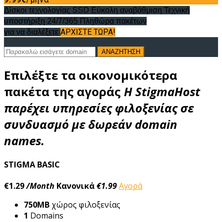
Δίσκοι τεχνολογίας SSD
Εύκολη αναβάθμιση
Τεχνική
υποστήριξη 24/7/365
Πληθώρα πακέτων
ΑΡΧΊΣΤΕ ΤΏΡΑ!
για να διαλέξετε
ΑΝΑΖΗΤΗΣΗ
Επιλέξτε τα οικονομικότερα
πακέτα της αγοράς
Η StigmaHost
παρέχει υπηρεσίες φιλοξενίας σε
συνδυασμό με δωρεάν domain
names.
STIGMA BASIC
€1.29
/Month
Κανονικά
€1.99
Αγορά
750MB
χώρος φιλοξενίας
1
Domains