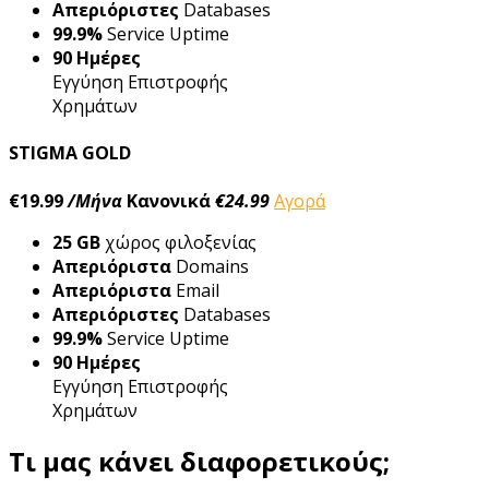
Απεριόριστες
Databases
99.9%
Service Uptime
90 Ημέρες
Εγγύηση Eπιστροφής
Xρημάτων
STIGMA GOLD
€19.99
/Μήνα
Κανονικά
€24.99
Αγορά
25 GB
χώρος φιλοξενίας
Απεριόριστα
Domains
Απεριόριστα
Email
Απεριόριστες
Databases
99.9%
Service Uptime
90 Ημέρες
Εγγύηση Eπιστροφής
Xρημάτων
Τι μας κάνει διαφορετικούς;