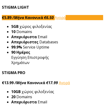
STIGMA LIGHT
€5.89
/Μήνα
Κανονικά
€6.50
Αγορά
5GB
χώρος φιλοξενίας
10
Domains
Απεριόριστα
Email
Απεριόριστες
Databases
99.9%
Service Uptime
90 Ημέρες
Εγγύηση Eπιστροφής
Xρημάτων
STIGMA PRO
€13.99
/Μήνα
Κανονικά
€17.99
Αγορά
10GB
χώρος φιλοξενίας
20
Domains
Απεριόριστα
Email