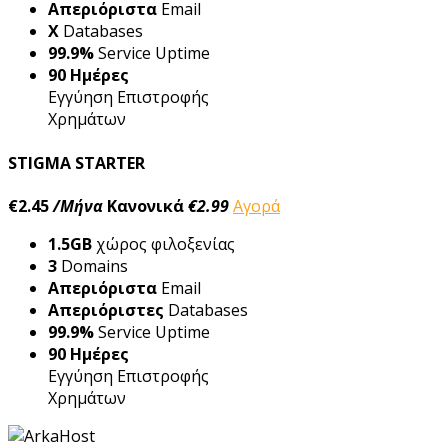
Απεριόριστα
Email
X
Databases
99.9%
Service Uptime
90 Ημέρες
Εγγύηση Eπιστροφής
Xρημάτων
STIGMA STARTER
€2.45
/Μήνα
Κανονικά
€2.99
Αγορά
1.5GB
χώρος φιλοξενίας
3
Domains
Απεριόριστα
Email
Απεριόριστες
Databases
99.9%
Service Uptime
90 Ημέρες
Εγγύηση Eπιστροφής
Xρημάτων