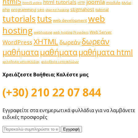
html5
joomla
html tutorials
module
html5 video
HTTP
MySql
stigmahost
php
programming
seo
tutorial
shared hosting
web
tutorials
tuts
web development
hosting
Web Server
webhosting
web hosting Providers
δωρεάν
XHTML
WordPress
δωρεάν
μαθήματα
μαθήματα
μαθήματα html
φιλοξενία ιστοσελίδας
φιλοξενία ιστοσελίδων
Χρειάζεστε Βοήθεια;
Καλέστε μας
(+30) 210 22 07 844
Εγγραφείτε στα ενημερωτικά φυλλάδια για να λαμβάνετε
ειδικές προσφορές