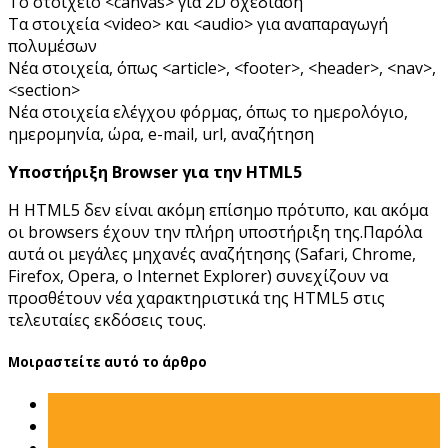
Το στοιχείο <canvas> για 2D σχεδίαση
Τα στοιχεία <video> και <audio> για αναπαραγωγή
πολυμέσων
Νέα στοιχεία, όπως <article>, <footer>, <header>, <nav>,
<section>
Νέα στοιχεία ελέγχου φόρμας, όπως το ημερολόγιο,
ημερομηνία, ώρα, e-mail, url, αναζήτηση
Υποστήριξη Browser για την HTML5
Η HTML5 δεν είναι ακόμη επίσημο πρότυπο, και ακόμα
οι browsers έχουν την πλήρη υποστήριξη της.Παρόλα
αυτά οι μεγάλες μηχανές αναζήτησης (Safari, Chrome,
Firefox, Opera, ο Internet Explorer) συνεχίζουν να
προσθέτουν νέα χαρακτηριστικά της HTML5 στις
τελευταίες εκδόσεις τους.
Μοιραστείτε αυτό το άρθρο