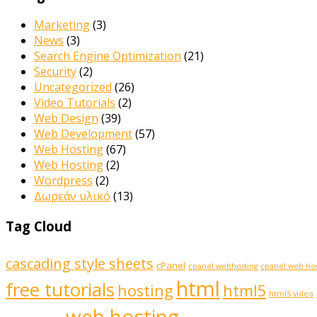
Marketing
(3)
News
(3)
Search Engine Optimization
(21)
Security
(2)
Uncategorized
(26)
Video Tutorials
(2)
Web Design
(39)
Web Development
(57)
Web Hosting
(67)
Web Hosting
(2)
Wordpress
(2)
Δωρεάν υλικό
(13)
Tag Cloud
cascading style sheets
cPanel
cpanel webhosting
cpanel web hos
html
free tutorials
hosting
html5
html5 video
web hosting