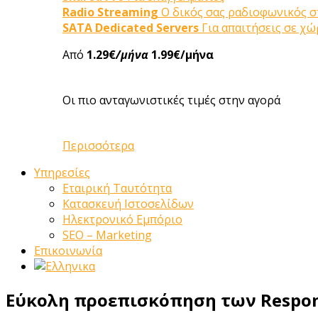
Radio Streaming
Ο δικός σας ραδιοφωνικός 
SATA Dedicated Servers
Για απαιτήσεις σε χ
Από
1.29€
/μήνα
1.99€/μήνα
Οι πιο ανταγωνιστικές τιμές στην αγορά
Περισσότερα
Υπηρεσίες
Εταιρική Ταυτότητα
Κατασκευή Ιστοσελίδων
Ηλεκτρονικό Εμπόριο
SEO – Marketing
Επικοινωνία
Εύκολη προεπισκόπηση των Responsi