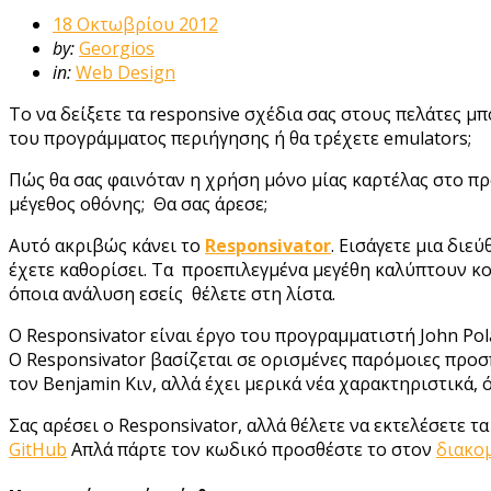
18 Οκτωβρίου 2012
by:
Georgios
in:
Web Design
Το να δείξετε τα responsive σχέδια σας στους πελάτες μ
του προγράμματος περιήγησης ή θα τρέχετε emulators;
Πώς θα σας φαινόταν η χρήση μόνο μίας καρτέλας στο π
μέγεθος οθόνης; Θα σας άρεσε;
Αυτό ακριβώς κάνει το
Responsivator
. Εισάγετε μια διε
έχετε καθορίσει. Τα προεπιλεγμένα μεγέθη καλύπτουν κοι
όποια ανάλυση εσείς θέλετε στη λίστα.
Ο Responsivator είναι έργο του προγραμματιστή John Po
Ο Responsivator βασίζεται σε ορισμένες παρόμοιες προ
τον Benjamin Κιν, αλλά έχει μερικά νέα χαρακτηριστικά, 
Σας αρέσει ο Responsivator, αλλά θέλετε να εκτελέσετε 
GitHub
Απλά πάρτε τον κωδικό προσθέστε το στον
διακο