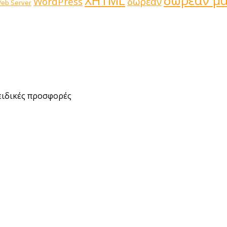
δωρεάν μ
XHTML
WordPress
δωρεάν
eb Server
ειδικές προσφορές