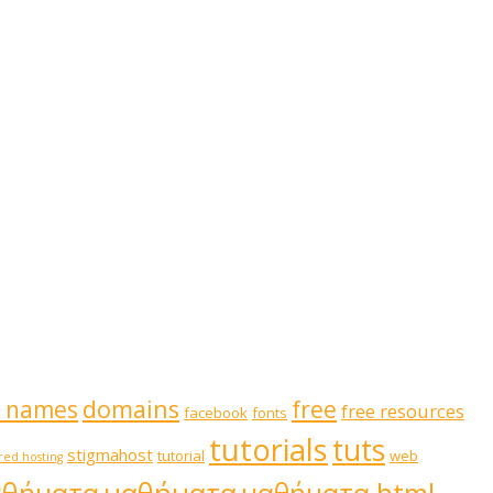
domains
 names
free
free resources
facebook
fonts
tutorials
tuts
stigmahost
tutorial
web
red hosting