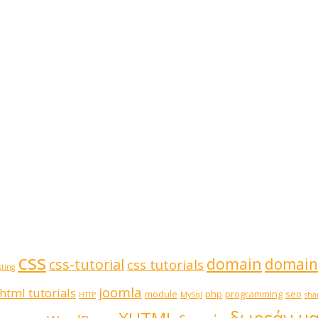
css
domain
domain
css-tutorial
css tutorials
ting
joomla
html tutorials
module
php
programming
seo
HTTP
MySql
sha