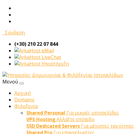
Σύνδεση
(+30) 210 22 07 844
eMail
LiveChat
Υποστήριξη
Μενού
Αρχική
Domains
Φιλοξενία
Shared Personal
Για μικρές ιστοσελίδες
VPS Hosting
Αλλάξτε επίπεδο
SSD Dedicated Servers
Για μέγιστες ταχύτητες
Shared Pro
Για επαγγελματίες