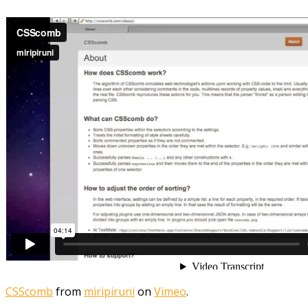
CSScomb
from
miripiruni
on
Vimeo
.