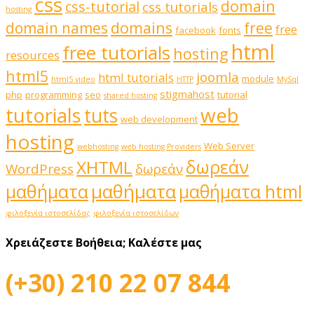
css
domain
css-tutorial
css tutorials
hosting
domains
domain names
free
free
facebook
fonts
html
free tutorials
hosting
resources
html5
joomla
html tutorials
module
html5 video
HTTP
MySql
stigmahost
php
programming
seo
tutorial
shared hosting
web
tutorials
tuts
web development
hosting
Web Server
webhosting
web hosting Providers
δωρεάν
XHTML
WordPress
δωρεάν
μαθήματα
μαθήματα
μαθήματα html
φιλοξενία ιστοσελίδας
φιλοξενία ιστοσελίδων
Χρειάζεστε Βοήθεια;
Καλέστε μας
(+30) 210 22 07 844