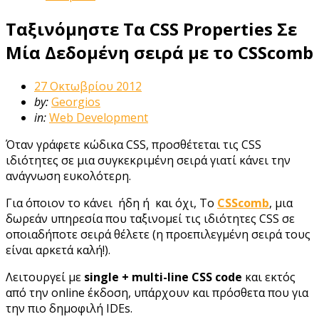
Ταξινόμηστε Tα CSS Properties Σε
Mία Δεδομένη σειρά με το CSScomb
27 Οκτωβρίου 2012
by:
Georgios
in:
Web Development
Όταν γράφετε κώδικα CSS, προσθέτεται τις CSS
ιδιότητες σε μια συγκεκριμένη σειρά γιατί κάνει την
ανάγνωση ευκολότερη.
Για όποιον το κάνει ήδη ή και όχι, Το
CSScomb
, μια
δωρεάν υπηρεσία που ταξινομεί τις ιδιότητες CSS σε
οποιαδήποτε σειρά θέλετε (η προεπιλεγμένη σειρά τους
είναι αρκετά καλή!).
Λειτουργεί με
single + multi-line CSS code
και εκτός
από την online έκδοση, υπάρχουν και πρόσθετα που για
την πιο δημοφιλή IDEs.