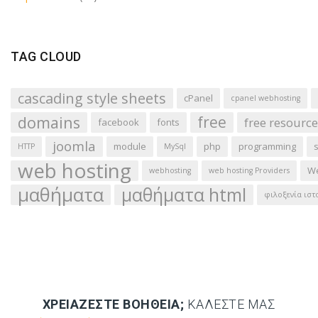
TAG CLOUD
cascading style sheets
cPanel
cpanel webhosting
domains
free
free resource
facebook
fonts
joomla
module
php
programming
HTTP
MySql
web hosting
We
webhosting
web hosting Providers
μαθήματα
μαθήματα html
φιλοξενία ιστ
ΧΡΕΙΆΖΕΣΤΕ ΒΟΉΘΕΙΑ;
ΚΑΛΈΣΤΕ ΜΑΣ