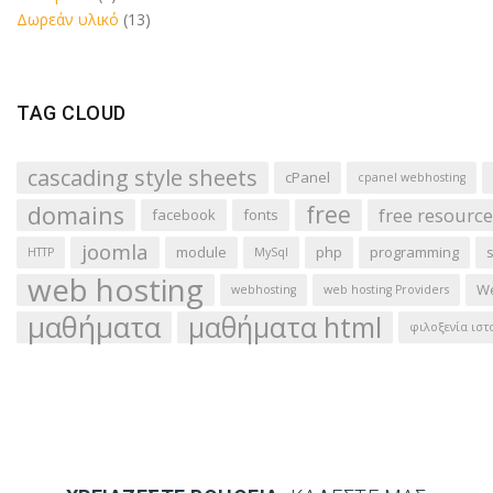
Δωρεάν υλικό
(13)
TAG CLOUD
cascading style sheets
cPanel
cpanel webhosting
domains
free
free resource
facebook
fonts
joomla
module
php
programming
HTTP
MySql
web hosting
We
webhosting
web hosting Providers
μαθήματα
μαθήματα html
φιλοξενία ιστ