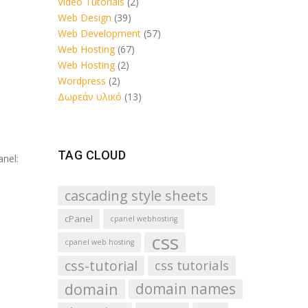
Video Tutorials
(2)
Web Design
(39)
Web Development
(57)
Web Hosting
(67)
Web Hosting
(2)
Wordpress
(2)
Δωρεάν υλικό
(13)
TAG CLOUD
nel:
cascading style sheets
cPanel
cpanel webhosting
css
cpanel web hosting
css-tutorial
css tutorials
domain
domain names