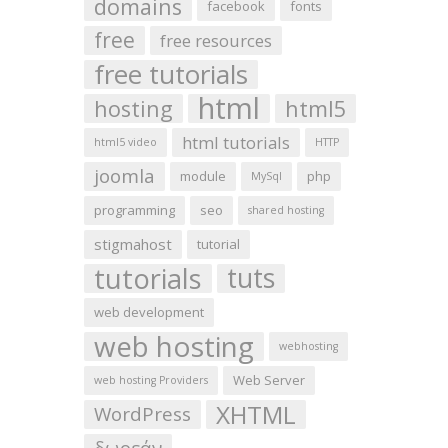
domains
facebook
fonts
free
free resources
free tutorials
html
hosting
html5
html tutorials
html5 video
HTTP
joomla
module
php
MySql
programming
seo
shared hosting
stigmahost
tutorial
tutorials
tuts
web development
web hosting
webhosting
Web Server
web hosting Providers
XHTML
WordPress
δωρεάν