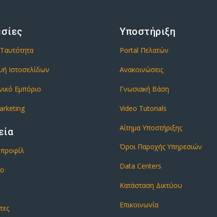
εσίες
Υποστήριξη
 Ταυτότητα
Portal Πελατών
υή Ιστοσελίδων
Ανακοινώσεις
νικό Εμπόριο
Γνωσιακή Βάση
arketing
Video Tutorials
Αίτημα Υποστήριξης
εία
Όροι Παροχής Υπηρεσιών
ό προφίλ
Data Centers
ιο
Κατάσταση Δικτύου
Επικοινωνία
τες