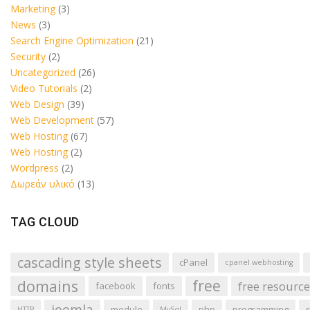
Marketing
(3)
News
(3)
Search Engine Optimization
(21)
Security
(2)
Uncategorized
(26)
Video Tutorials
(2)
Web Design
(39)
Web Development
(57)
Web Hosting
(67)
Web Hosting
(2)
Wordpress
(2)
Δωρεάν υλικό
(13)
TAG CLOUD
cascading style sheets
cPanel
cpanel webhosting
domains
free
free resource
facebook
fonts
joomla
module
php
programming
HTTP
MySql