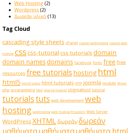
Web Hosting
(2)
Wordpress
(2)
Δωρεάν υλικό
(13)
Tag Cloud
cascading style sheets
cPanel
cpanel webhosting
cpanel web
css
domain
css-tutorial
css tutorials
hosting
domains
domain names
free
free
facebook
fonts
html
free tutorials
hosting
resources
html5
joomla
html tutorials
module
html5 video
HTTP
MySql
stigmahost
php
programming
seo
tutorial
shared hosting
web
tutorials
tuts
web development
hosting
Web Server
webhosting
web hosting Providers
δωρεάν
XHTML
WordPress
δωρεάν
μαθήματα
μαθήματα
μαθήματα html