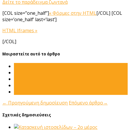
Δείτε το παράδειγμα ζωντανά
[COL size=”one_half”]
« Φόρμες στην HTML
[/COL] [COL
size=’one_half’ last=’last’]
HTML Iframes »
[/COL]
Μοιραστείτε αυτό το άρθρο
←
Προηγούμενη δημοσίευση
Επόμενο άρθρο
→
Σχετικές δημοσιεύσεις