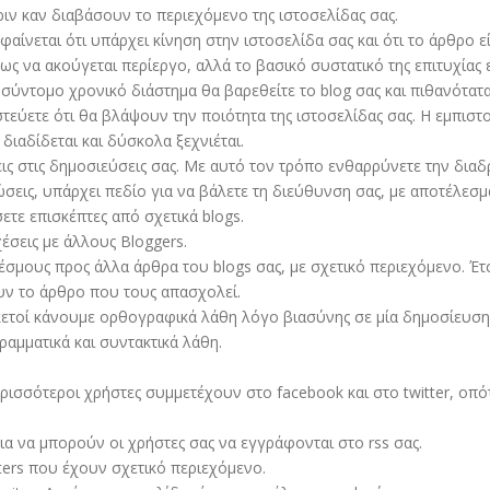
ιν καν διαβάσουν το περιεχόμενο της ιστοσελίδας σας.
αίνεται ότι υπάρχει κίνηση στην ιστοσελίδα σας και ότι το άρθρο ε
σως να ακούγεται περίεργο, αλλά το βασικό συστατικό της επιτυχίας
 σύντομο χρονικό διάστημα θα βαρεθείτε το blog σας και πιθανότατα
τεύετε ότι θα βλάψουν την ποιότητα της ιστοσελίδας σας. Η εμπιστο
 διαδίδεται και δύσκολα ξεχνιέται.
ς στις δημοσιεύσεις σας. Με αυτό τον τρόπο ενθαρρύνετε την διαδ
τώσεις, υπάρχει πεδίο για να βάλετε τη διεύθυνση σας, με αποτέλεσ
ετε επισκέπτες από σχετικά blogs.
έσεις με άλλους Bloggers.
σμους προς άλλα άρθρα του blogs σας, με σχετικό περιεχόμενο. Έτ
υν το άρθρο που τους απασχολεί.
κετοί κάνουμε ορθογραφικά λάθη λόγο βιασύνης σε μία δημοσίευση. 
γραμματικά και συντακτικά λάθη.
ρισσότεροι χρήστες συμμετέχουν στο facebook και στο twitter, οπότ
για να μπορούν οι χρήστες σας να εγγράφονται στο rss σας.
ters που έχουν σχετικό περιεχόμενο.