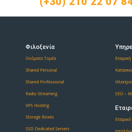
(+30) 210 22 07 8
Φιλοξενία
Υπηρ
Ονόματα Τομέα
Εταιρική
Shared Personal
Κατασκε
Shared Professional
Ηλεκτρο
Radio Streaming
SEO – M
VPS Hosting
Εταιρ
Storage Boxes
Εταιρικ
SSD Dedicated Servers
Ιστολόγ