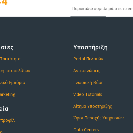
44
εσίες
Υποστήριξη
 Ταυτότητα
Portal Πελατών
υή Ιστοσελίδων
Ανακοινώσεις
νικό Εμπόριο
Γνωσιακή Βάση
arketing
Video Tutorials
Αίτημα Υποστήριξης
εία
Όροι Παροχής Υπηρεσιών
ό προφίλ
Data Centers
ιο