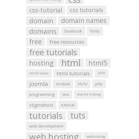
css-tutorial
css tutorials
domain
domain names
domains
facebook
fonts
free
free resources
free tutorials
html
hosting
html5
html tutorials
html5 video
HTTP
joomla
module
php
MySql
programming
seo
shared hosting
stigmahost
tutorial
tutorials
tuts
web development
web hosting
webhosting