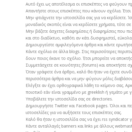
Αυτό έχει ως αποτέλεσμα οι επισκέπτες να φεύγουν πρ
Απαντήστε στους επισκέπτες που κάνουν σχόλια. Έτσι φ
Μην φτιάχνετε την ιστοσελίδα σας για να κερδίσετε. Ί
μοναδικός σκοπός είναι να κερδίσετε χρήματα, τότε σε
Μην βάζετε άσχετες διαφημίσεις ή διαφημίσεις που πισ
και στο διαδίκτυο, καθότι αν κάτι δυσφημιστεί, εύκολα
Δημιουργείστε αμφιλεγόμενα άρθρα και κάντε ερωτήσει
Κάντε σχόλια σε άλλα blogs. Στις περισσότερες περιπ
δουν ποιος έκανε το σχόλιο. Έτσι μπορείτε να αποκτήσ
Συμμετάσχετε σε κοινότητες (forums) και αποκτήστε σχ
Όταν γράφετε ένα άρθρο, καλό θα ήταν να έχετε συνδέ
περισσότερα άρθρα και να μην φύγουν μόλις διαβάσο
Ελέγξτε αν έχει ορθογραφικά λάθη το κείμενο σας. Αρ
ποιοτικό εάν είναι γραμμένο με greeklish ή γεμάτο με 
Υποβάλετε την ιστοσελίδα σας σε directories.
Δημιουργήστε Twitter και Facebook pages. Όλοι και πε
ιστοσελίδες για να αυξήσετε τους επισκέπτες σας.
Καλό θα ήταν η ιστοσελίδα σας να έχει rss syndicator 
Κάντε ανταλλαγές banners και links με άλλους webmas