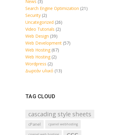
News
(3)
Search Engine Optimization
(21)
Security
(2)
Uncategorized
(26)
Video Tutorials
(2)
Web Design
(39)
Web Development
(57)
Web Hosting
(67)
Web Hosting
(2)
Wordpress
(2)
Δωρεάν υλικό
(13)
TAG CLOUD
cascading style sheets
cPanel
cpanel webhosting
css
cpanel web hosting