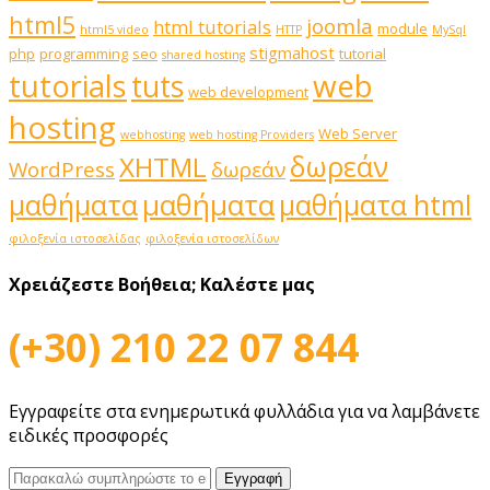
html5
joomla
html tutorials
module
html5 video
HTTP
MySql
stigmahost
php
programming
seo
tutorial
shared hosting
web
tutorials
tuts
web development
hosting
Web Server
webhosting
web hosting Providers
δωρεάν
XHTML
WordPress
δωρεάν
μαθήματα
μαθήματα
μαθήματα html
φιλοξενία ιστοσελίδας
φιλοξενία ιστοσελίδων
Χρειάζεστε Βοήθεια;
Καλέστε μας
(+30) 210 22 07 844
Εγγραφείτε στα ενημερωτικά φυλλάδια για να λαμβάνετε
ειδικές προσφορές