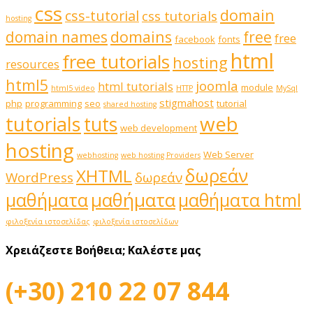
css
domain
css-tutorial
css tutorials
hosting
domains
domain names
free
free
facebook
fonts
html
free tutorials
hosting
resources
html5
joomla
html tutorials
module
html5 video
HTTP
MySql
stigmahost
php
programming
seo
tutorial
shared hosting
web
tutorials
tuts
web development
hosting
Web Server
webhosting
web hosting Providers
δωρεάν
XHTML
WordPress
δωρεάν
μαθήματα
μαθήματα
μαθήματα html
φιλοξενία ιστοσελίδας
φιλοξενία ιστοσελίδων
Χρειάζεστε Βοήθεια;
Καλέστε μας
(+30) 210 22 07 844