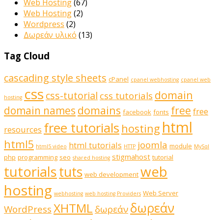
Web Hosting
(67)
Web Hosting
(2)
Wordpress
(2)
Δωρεάν υλικό
(13)
Tag Cloud
cascading style sheets
cPanel
cpanel webhosting
cpanel web
css
domain
css-tutorial
css tutorials
hosting
domains
domain names
free
free
facebook
fonts
html
free tutorials
hosting
resources
html5
joomla
html tutorials
module
html5 video
HTTP
MySql
stigmahost
php
programming
seo
tutorial
shared hosting
web
tutorials
tuts
web development
hosting
Web Server
webhosting
web hosting Providers
δωρεάν
XHTML
WordPress
δωρεάν