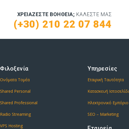
ΧΡΕΙΆΖΕΣΤΕ ΒΟΉΘΕΙΑ;
ΚΑΛΈΣΤΕ ΜΑΣ
(+30) 210 22 07 844
Φιλοξενία
Υπηρεσίες
Ονόματα Τομέα
Εταιρική Ταυτότητα
Shared Personal
Κατασκευή Ιστοσελί
Shared Professional
Ηλεκτρονικό Εμπόριο
Radio Streaming
SEO – Marketing
VPS Hosting
Εταιρεία