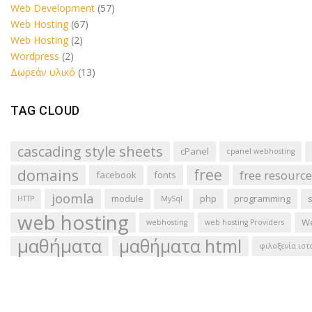
Web Development
(57)
Web Hosting
(67)
Web Hosting
(2)
Wordpress
(2)
Δωρεάν υλικό
(13)
TAG CLOUD
cascading style sheets
cPanel
cpanel webhosting
domains
free
free resource
facebook
fonts
joomla
module
php
programming
HTTP
MySql
web hosting
We
webhosting
web hosting Providers
μαθήματα
μαθήματα html
φιλοξενία ιστ