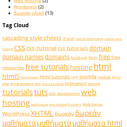
Web Hosting
(2)
Wordpress
(2)
Δωρεάν υλικό
(13)
Tag Cloud
cascading style sheets
cPanel
cpanel webhosting
cpanel web
css
domain
css-tutorial
css tutorials
hosting
domains
domain names
free
free
facebook
fonts
html
free tutorials
hosting
resources
html5
joomla
html tutorials
module
html5 video
HTTP
MySql
stigmahost
php
programming
seo
tutorial
shared hosting
web
tutorials
tuts
web development
hosting
Web Server
webhosting
web hosting Providers
δωρεάν
XHTML
WordPress
δωρεάν
μαθήματα
μαθήματα
μαθήματα html