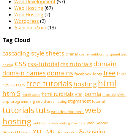
Web Development
(57)
Web Hosting
(67)
Web Hosting
(2)
Wordpress
(2)
Δωρεάν υλικό
(13)
Tag Cloud
cascading style sheets
cPanel
cpanel webhosting
cpanel web
css
domain
css-tutorial
css tutorials
hosting
domains
domain names
free
free
facebook
fonts
html
free tutorials
hosting
resources
html5
joomla
html tutorials
module
html5 video
HTTP
MySql
stigmahost
php
programming
seo
tutorial
shared hosting
web
tutorials
tuts
web development
hosting
Web Server
webhosting
web hosting Providers
δωρεάν
XHTML
WordPress
δωρεάν