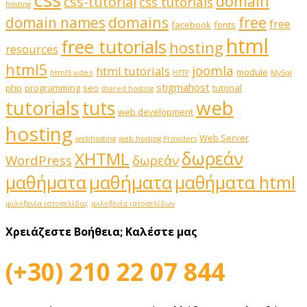
domain
css-tutorial
css tutorials
hosting
domains
domain names
free
free
facebook
fonts
html
free tutorials
hosting
resources
html5
joomla
html tutorials
module
html5 video
HTTP
MySql
stigmahost
php
programming
seo
tutorial
shared hosting
web
tutorials
tuts
web development
hosting
Web Server
webhosting
web hosting Providers
δωρεάν
XHTML
WordPress
δωρεάν
μαθήματα
μαθήματα
μαθήματα html
φιλοξενία ιστοσελίδας
φιλοξενία ιστοσελίδων
Χρειάζεστε Βοήθεια;
Καλέστε μας
(+30) 210 22 07 844