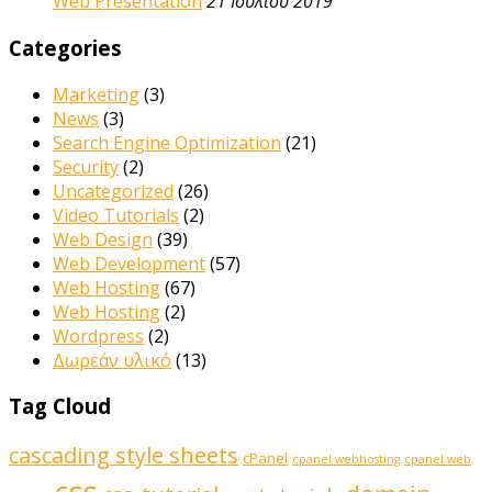
Web Presentation
21 Ιουλίου 2019
Categories
Marketing
(3)
News
(3)
Search Engine Optimization
(21)
Security
(2)
Uncategorized
(26)
Video Tutorials
(2)
Web Design
(39)
Web Development
(57)
Web Hosting
(67)
Web Hosting
(2)
Wordpress
(2)
Δωρεάν υλικό
(13)
Tag Cloud
cascading style sheets
cPanel
cpanel webhosting
cpanel web
css