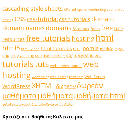
cascading style sheets
cPanel
cpanel webhosting
cpanel web
css
domain
css-tutorial
css tutorials
hosting
domains
domain names
free
free
facebook
fonts
html
free tutorials
hosting
resources
html5
joomla
html tutorials
module
html5 video
HTTP
MySql
stigmahost
php
programming
seo
tutorial
shared hosting
web
tutorials
tuts
web development
hosting
Web Server
webhosting
web hosting Providers
δωρεάν
XHTML
WordPress
δωρεάν
μαθήματα
μαθήματα
μαθήματα html
φιλοξενία ιστοσελίδας
φιλοξενία ιστοσελίδων
Χρειάζεστε Βοήθεια;
Καλέστε μας