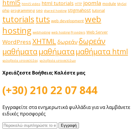
html5
joomla
html tutorials
module
html5 video
HTTP
MySql
stigmahost
php
programming
seo
tutorial
shared hosting
web
tutorials
tuts
web development
hosting
Web Server
webhosting
web hosting Providers
δωρεάν
XHTML
WordPress
δωρεάν
μαθήματα
μαθήματα
μαθήματα html
φιλοξενία ιστοσελίδας
φιλοξενία ιστοσελίδων
Χρειάζεστε Βοήθεια;
Καλέστε μας
(+30) 210 22 07 844
Εγγραφείτε στα ενημερωτικά φυλλάδια για να λαμβάνετε
ειδικές προσφορές