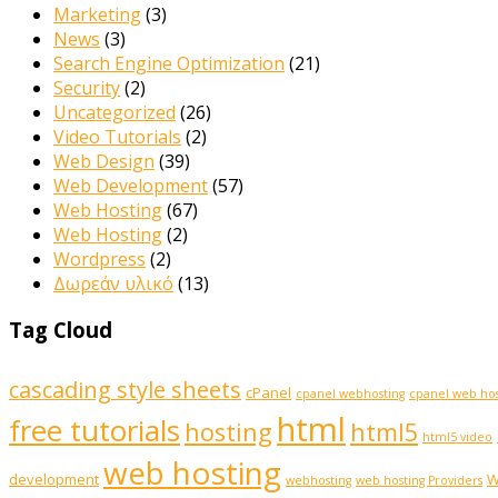
Marketing
(3)
News
(3)
Search Engine Optimization
(21)
Security
(2)
Uncategorized
(26)
Video Tutorials
(2)
Web Design
(39)
Web Development
(57)
Web Hosting
(67)
Web Hosting
(2)
Wordpress
(2)
Δωρεάν υλικό
(13)
Tag Cloud
cascading style sheets
cPanel
cpanel webhosting
cpanel web hos
html
free tutorials
hosting
html5
html5 video
web hosting
development
W
webhosting
web hosting Providers