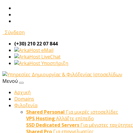
Σύνδεση
(+30) 210 22 07 844
eMail
LiveChat
Υποστήριξη
Μενού
Αρχική
Domains
Φιλοξενία
Shared Personal
Για μικρές ιστοσελίδες
VPS Hosting
Αλλάξτε επίπεδο
SSD Dedicated Servers
Για μέγιστες ταχύτητες
Shared Pro
Για επαγγελματίες