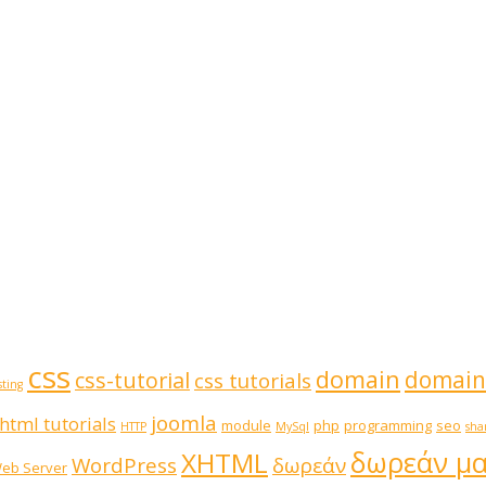
css
domain
domain
css-tutorial
css tutorials
ting
joomla
html tutorials
module
php
programming
seo
HTTP
MySql
sha
δωρεάν μ
XHTML
WordPress
δωρεάν
eb Server