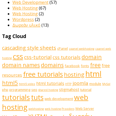
Web Development
(57)
Web Hosting
(67)
Web Hosting
(2)
Wordpress
(2)
Δωρεάν υλικό
(13)
Tag Cloud
cascading style sheets
cPanel
cpanel webhosting
cpanel web
css
domain
css-tutorial
css tutorials
hosting
domains
domain names
free
free
facebook
fonts
html
free tutorials
hosting
resources
html5
joomla
html tutorials
module
html5 video
HTTP
MySql
stigmahost
php
programming
seo
tutorial
shared hosting
web
tutorials
tuts
web development
hosting
Web Server
webhosting
web hosting Providers