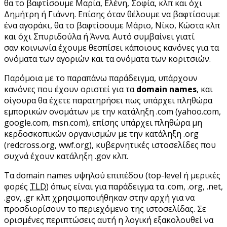
θα το βαφτίσουμε Μαρία, Ελένη, Σοφία, κλπ και όχι
Δημήτρη ή Γιάννη. Επίσης όταν θέλουμε να βαφτίσουμε
ένα αγοράκι, θα το βαφτίσουμε Μάριο, Νίκο, Κώστα κλπ
και όχι Σπυριδούλα ή Άννα. Αυτό συμβαίνει γιατί
σαν κοινωνία έχουμε θεσπίσει κάποιους κανόνες για τα
ονόματα των αγοριών και τα ονόματα των κοριτσιών.
Παρόμοια με το παραπάνω παράδειγμα, υπάρχουν
κανόνες που έχουν οριστεί για τα
domain names
, και
σίγουρα θα έχετε παρατηρήσει πως υπάρχει πληθώρα
εμπορικών ονομάτων με την κατάληξη .com (yahoo.com,
google.com, msn.com), επίσης υπάρχει πληθώρα μη
κερδοσκοπικών οργανισμών με την κατάληξη .org
(redcross.org, wwf.org), κυβερνητικές ιστοσελίδες που
συχνά έχουν κατάληξη .gov κλπ.
Τα domain names υψηλού επιπέδου (top-level ή μερικές
φορές
TLD
) όπως είναι για παράδειγμα τα .com, .org, .net,
.gov, .gr κλπ χρησιμοποιήθηκαν στην αρχή για να
προσδιορίσουν το περιεχόμενο της ιστοσελίδας. Σε
ορισμένες περιπτώσεις αυτή η λογική εξακολουθεί να