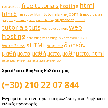
html
free tutorials
hosting
resources
html5
joomla
html tutorials
module
html5 video
HTTP
MySql
stigmahost
php
programming
seo
tutorial
shared hosting
web
tutorials
tuts
web development
hosting
Web Server
webhosting
web hosting Providers
δωρεάν
XHTML
WordPress
δωρεάν
μαθήματα
μαθήματα
μαθήματα html
φιλοξενία ιστοσελίδας
φιλοξενία ιστοσελίδων
Χρειάζεστε Βοήθεια;
Καλέστε μας
(+30) 210 22 07 844
Εγγραφείτε στα ενημερωτικά φυλλάδια για να λαμβάνετε
ειδικές προσφορές