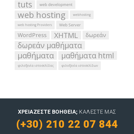
tuts
web development
web hosting
webhosting
Web Server
web hosting Providers
XHTML
WordPress
δωρεάν
δωρεάν μαθήματα
μαθήματα
μαθήματα html
φιλοξενία ιστοσελίδας
φιλοξενία ιστοσελίδων
ΧΡΕΙΆΖΕΣΤΕ ΒΟΉΘΕΙΑ;
ΚΑΛΈΣΤΕ ΜΑΣ
(+30) 210 22 07 844