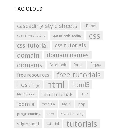
TAG CLOUD
cascading style sheets
cPanel
css
cpanel webhosting
cpanel web hosting
css-tutorial
css tutorials
domain
domain names
domains
free
facebook
fonts
free tutorials
free resources
html
hosting
html5
html tutorials
html5 video
HTTP
joomla
module
php
MySql
programming
seo
shared hosting
tutorials
stigmahost
tutorial