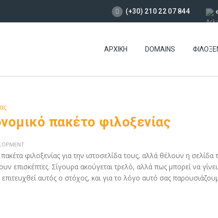
(+30) 210 22 07 844
ΑΡΧΙΚΉ
DOMAINS
ΦΙΛΟΞΕ
ονομικό πακέτο φιλοξενίας
ELOPMENT
ακέτα φιλοξενίας για την ιστοσελίδα τους, αλλά θέλουν η σελίδα 
υν επισκέπτες. Σίγουρα ακούγεται τρελό, αλλά πως μπορεί να γίνει
α επιτευχθεί αυτός ο στόχος, και για το λόγο αυτό σας παρουσιάζου