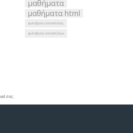
μαθήματα
μαθήματα html
φιλοξενία ιστοσελίδας
φιλοξενία ιστοσελίδων
ια για να λαμβάνετε ειδικές προσφορές