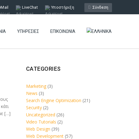
eMail
LiveChat
Υποστήριξη
Σύνδεση
ΝΊΑ
ΥΠΗΡΕΣΊΕΣ
ΕΠΙΚΟΙΝΩΝΊΑ
CATEGORIES
Marketing
(3)
News
(3)
τους
Search Engine Optimization
(21)
 κάτι
Security
(2)
με […]
Uncategorized
(26)
Video Tutorials
(2)
Web Design
(39)
Web Development
(57)