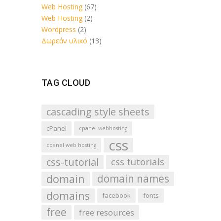
Web Hosting
(67)
Web Hosting
(2)
Wordpress
(2)
Δωρεάν υλικό
(13)
TAG CLOUD
cascading style sheets
cPanel
cpanel webhosting
css
cpanel web hosting
css-tutorial
css tutorials
domain
domain names
domains
facebook
fonts
free
free resources