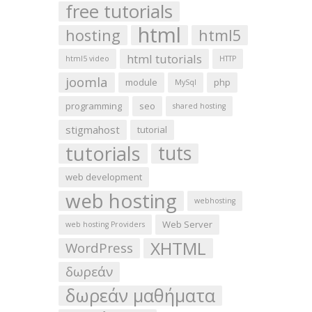
free tutorials
html
hosting
html5
html tutorials
html5 video
HTTP
joomla
module
php
MySql
programming
seo
shared hosting
stigmahost
tutorial
tutorials
tuts
web development
web hosting
webhosting
Web Server
web hosting Providers
XHTML
WordPress
δωρεάν
δωρεάν μαθήματα