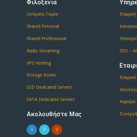
Φιλοξενία
Υπηρ
Ονόματα Τομέα
Εταιρική
Shared Personal
Κατασκε
Shared Professional
Ηλεκτρο
Radio Streaming
SEO – M
VPS Hosting
Εταιρ
Storage Boxes
Εταιρικ
SSD Dedicated Servers
Ιστολόγ
SATA Dedicated Servers
Καριέρα
Ακολουθήστε Μας
Συνεργά