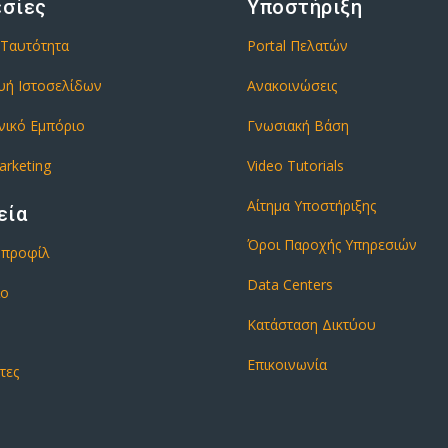
εσίες
Υποστήριξη
 Ταυτότητα
Portal Πελατών
υή Ιστοσελίδων
Ανακοινώσεις
νικό Εμπόριο
Γνωσιακή Βάση
arketing
Video Tutorials
Αίτημα Υποστήριξης
εία
Όροι Παροχής Υπηρεσιών
ό προφίλ
Data Centers
ιο
Κατάσταση Δικτύου
Επικοινωνία
τες