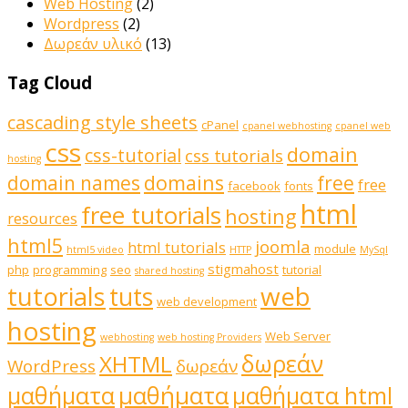
Web Hosting
(2)
Wordpress
(2)
Δωρεάν υλικό
(13)
Tag Cloud
cascading style sheets
cPanel
cpanel webhosting
cpanel web
css
domain
css-tutorial
css tutorials
hosting
domains
domain names
free
free
facebook
fonts
html
free tutorials
hosting
resources
html5
joomla
html tutorials
module
html5 video
HTTP
MySql
stigmahost
php
programming
seo
tutorial
shared hosting
web
tutorials
tuts
web development
hosting
Web Server
webhosting
web hosting Providers
δωρεάν
XHTML
WordPress
δωρεάν
μαθήματα
μαθήματα
μαθήματα html