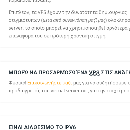
παραπάνω πίνακες.
Επιπλέον, τα VPS έχουν την δυνατότητα δημιουργίας
στιγμιότυπων (
μετά από συνεννόηση μαζί μας
) ολόκληρ
server, το οποίο μπορεί να χρησιμοποιηθεί αργότερα 
επαναφορά του σε πρότερη χρονική στιγμή.
ΜΠΟΡΏ ΝΑ ΠΡΟΣΑΡΜΌΣΩ ΈΝΑ
VPS
ΣΤΙΣ ΑΝΆΓ
Φυσικά!
Επικοινωνήστε μαζί
μας για να συζητήσουμε τ
προδιαγραφές του virtual server σας για την επιχείρησ
ΕΊΝΑΙ ΔΙΑΘΈΣΙΜΟ ΤΟ IPV6