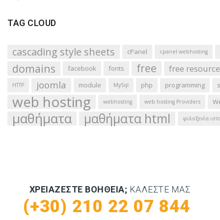
TAG CLOUD
cascading style sheets
cPanel
cpanel webhosting
domains
free
free resource
facebook
fonts
joomla
module
php
programming
HTTP
MySql
web hosting
We
webhosting
web hosting Providers
μαθήματα
μαθήματα html
φιλοξενία ιστ
ΧΡΕΙΆΖΕΣΤΕ ΒΟΉΘΕΙΑ;
ΚΑΛΈΣΤΕ ΜΑΣ
(+30) 210 22 07 844