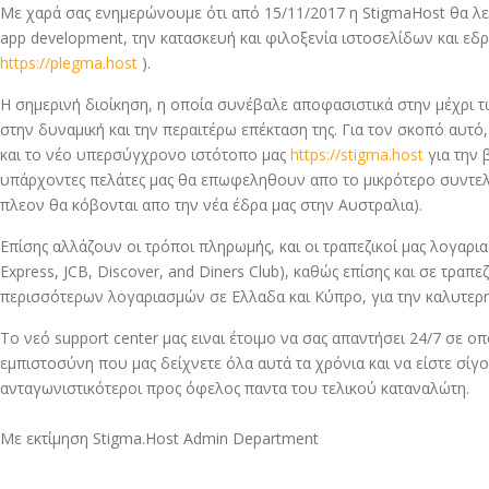
Με χαρά σας ενημερώνουμε ότι από 15/11/2017 η StigmaHost θα λει
app development, την κατασκευή και φιλοξενία ιστοσελίδων και εδ
https://plegma.host
).
Η σημερινή διοίκηση, η οποία συνέβαλε αποφασιστικά στην μέχρι τ
στην δυναμική και την περαιτέρω επέκταση της. Για τον σκοπό αυτό
και το νέο υπερσύγχρονο ιστότοπο μας
https://stigma.host
για την 
υπάρχοντες πελάτες μας θα επωφεληθουν απο το μικρότερο συντελεσ
πλεον θα κόβονται απο την νέα έδρα μας στην Αυστραλια).
Επίσης αλλάζουν οι τρόποι πληρωμής, και οι τραπεζικοί μας λογαρ
Express, JCB, Discover, and Diners Club), καθώς επίσης και σε τρα
περισσότερων λογαριασμών σε Ελλαδα και Κύπρο, για την καλυτερη
Το νεό support center μας ειναι έτοιμο να σας απαντήσει 24/7 σε ο
εμπιστοσύνη που μας δείχνετε όλα αυτά τα χρόνια και να είστε σίγ
ανταγωνιστικότεροι προς όφελος παντα του τελικού καταναλώτη.
Με εκτίμηση Stigma.Host Admin Department