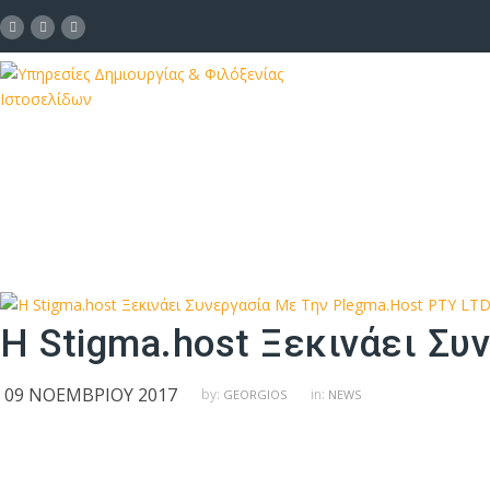
Η Stigma.host Ξεκινάει Συ
09 ΝΟΕΜΒΡΊΟΥ 2017
by:
in:
GEORGIOS
NEWS