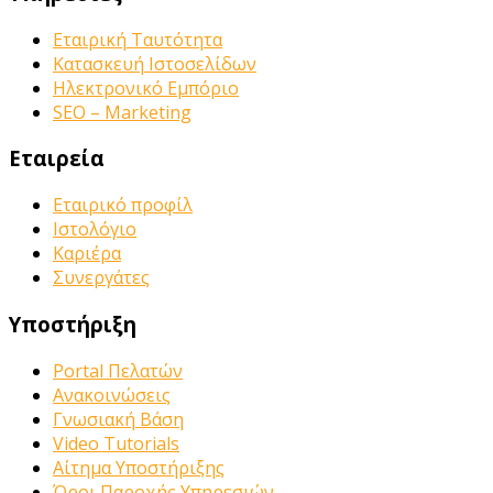
Εταιρική Ταυτότητα
Κατασκευή Ιστοσελίδων
Ηλεκτρονικό Εμπόριο
SEO – Marketing
Εταιρεία
Εταιρικό προφίλ
Ιστολόγιο
Καριέρα
Συνεργάτες
Υποστήριξη
Portal Πελατών
Ανακοινώσεις
Γνωσιακή Βάση
Video Tutorials
Αίτημα Υποστήριξης
Όροι Παροχής Υπηρεσιών