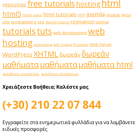
html
free tutorials
hosting
resources
html5
joomla
html tutorials
module
html5 video
HTTP
MySql
stigmahost
php
programming
seo
tutorial
shared hosting
web
tutorials
tuts
web development
hosting
Web Server
webhosting
web hosting Providers
δωρεάν
XHTML
WordPress
δωρεάν
μαθήματα
μαθήματα
μαθήματα html
φιλοξενία ιστοσελίδας
φιλοξενία ιστοσελίδων
Χρειάζεστε Βοήθεια;
Καλέστε μας
(+30) 210 22 07 844
Εγγραφείτε στα ενημερωτικά φυλλάδια για να λαμβάνετε
ειδικές προσφορές