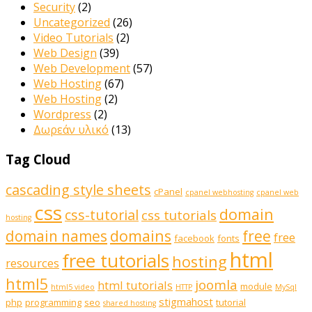
Security
(2)
Uncategorized
(26)
Video Tutorials
(2)
Web Design
(39)
Web Development
(57)
Web Hosting
(67)
Web Hosting
(2)
Wordpress
(2)
Δωρεάν υλικό
(13)
Tag Cloud
cascading style sheets
cPanel
cpanel webhosting
cpanel web
css
domain
css-tutorial
css tutorials
hosting
domains
domain names
free
free
facebook
fonts
html
free tutorials
hosting
resources
html5
joomla
html tutorials
module
html5 video
HTTP
MySql
stigmahost
php
programming
seo
tutorial
shared hosting