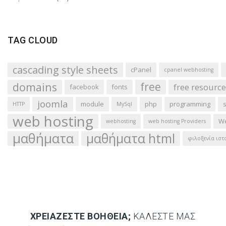
TAG CLOUD
cascading style sheets
cPanel
cpanel webhosting
domains
free
free resource
facebook
fonts
joomla
module
php
programming
HTTP
MySql
web hosting
We
webhosting
web hosting Providers
μαθήματα
μαθήματα html
φιλοξενία ιστ
ΧΡΕΙΆΖΕΣΤΕ ΒΟΉΘΕΙΑ;
ΚΑΛΈΣΤΕ ΜΑΣ