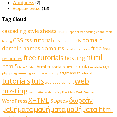
Wordpress
(2)
Δωρεάν υλικό
(13)
Tag Cloud
cascading style sheets
cPanel
cpanel webhosting
cpanel web
css
domain
css-tutorial
css tutorials
hosting
domains
domain names
free
free
facebook
fonts
html
free tutorials
hosting
resources
html5
joomla
html tutorials
module
html5 video
HTTP
MySql
stigmahost
php
programming
seo
tutorial
shared hosting
web
tutorials
tuts
web development
hosting
Web Server
webhosting
web hosting Providers
δωρεάν
XHTML
WordPress
δωρεάν
μαθήματα
μαθήματα
μαθήματα html