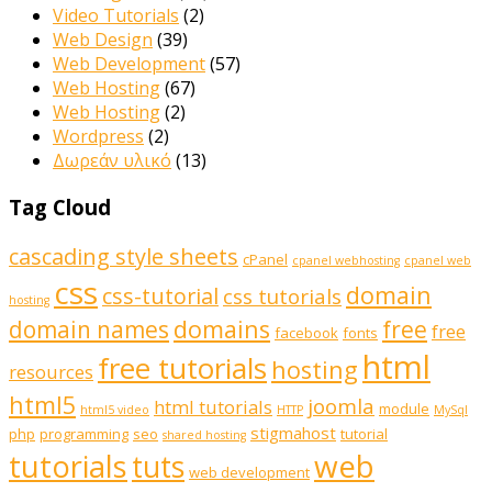
Video Tutorials
(2)
Web Design
(39)
Web Development
(57)
Web Hosting
(67)
Web Hosting
(2)
Wordpress
(2)
Δωρεάν υλικό
(13)
Tag Cloud
cascading style sheets
cPanel
cpanel webhosting
cpanel web
css
domain
css-tutorial
css tutorials
hosting
domains
domain names
free
free
facebook
fonts
html
free tutorials
hosting
resources
html5
joomla
html tutorials
module
html5 video
HTTP
MySql
stigmahost
php
programming
seo
tutorial
shared hosting
web
tutorials
tuts
web development