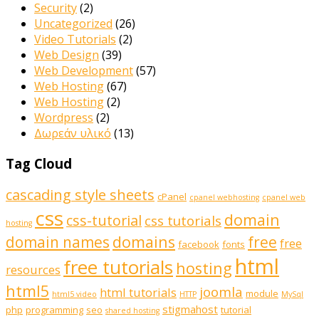
Security
(2)
Uncategorized
(26)
Video Tutorials
(2)
Web Design
(39)
Web Development
(57)
Web Hosting
(67)
Web Hosting
(2)
Wordpress
(2)
Δωρεάν υλικό
(13)
Tag Cloud
cascading style sheets
cPanel
cpanel webhosting
cpanel web
css
domain
css-tutorial
css tutorials
hosting
domains
domain names
free
free
facebook
fonts
html
free tutorials
hosting
resources
html5
joomla
html tutorials
module
html5 video
HTTP
MySql
stigmahost
php
programming
seo
tutorial
shared hosting