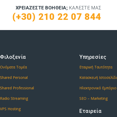
ΧΡΕΙΆΖΕΣΤΕ ΒΟΉΘΕΙΑ;
ΚΑΛΈΣΤΕ ΜΑΣ
(+30) 210 22 07 844
Φιλοξενία
Υπηρεσίες
Ονόματα Τομέα
Εταιρική Ταυτότητα
Shared Personal
Κατασκευή Ιστοσελί
Shared Professional
Ηλεκτρονικό Εμπόριο
Radio Streaming
SEO – Marketing
VPS Hosting
Εταιρεία