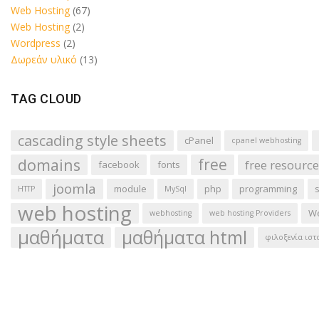
Web Hosting
(67)
Web Hosting
(2)
Wordpress
(2)
Δωρεάν υλικό
(13)
TAG CLOUD
cascading style sheets
cPanel
cpanel webhosting
domains
free
free resource
facebook
fonts
joomla
module
php
programming
HTTP
MySql
web hosting
We
webhosting
web hosting Providers
μαθήματα
μαθήματα html
φιλοξενία ιστ