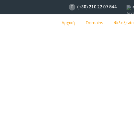
(+30) 210 22 07 844
Αρχική
Domains
Φιλοξενία