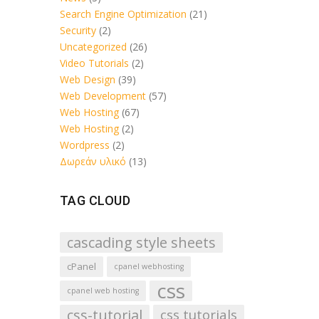
Search Engine Optimization
(21)
Security
(2)
Uncategorized
(26)
Video Tutorials
(2)
Web Design
(39)
Web Development
(57)
Web Hosting
(67)
Web Hosting
(2)
Wordpress
(2)
Δωρεάν υλικό
(13)
TAG CLOUD
cascading style sheets
cPanel
cpanel webhosting
css
cpanel web hosting
css-tutorial
css tutorials