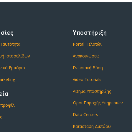
εσίες
Υποστήριξη
 Ταυτότητα
Portal Πελατών
υή Ιστοσελίδων
Ανακοινώσεις
νικό Εμπόριο
Γνωσιακή Βάση
arketing
Video Tutorials
Αίτημα Υποστήριξης
εία
Όροι Παροχής Υπηρεσιών
ό προφίλ
Data Centers
ιο
Κατάσταση Δικτύου