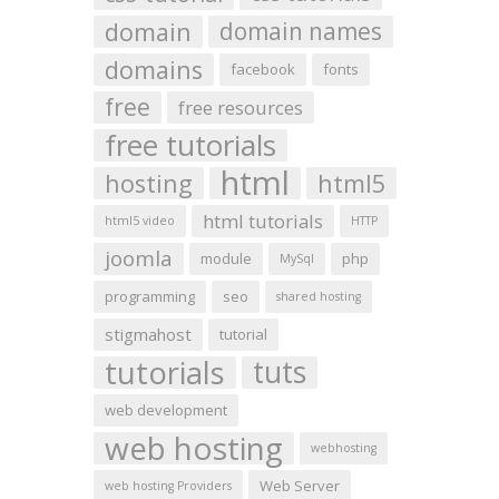
domain
domain names
domains
facebook
fonts
free
free resources
free tutorials
html
hosting
html5
html tutorials
html5 video
HTTP
joomla
module
php
MySql
programming
seo
shared hosting
stigmahost
tutorial
tutorials
tuts
web development
web hosting
webhosting
Web Server
web hosting Providers