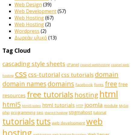
Web Design
(39)
Web Development
(57)
Web Hosting
(67)
Web Hosting
(2)
Wordpress
(2)
Δωρεάν υλικό
(13)
Tag Cloud
cascading style sheets
cPanel
cpanel webhosting
cpanel web
css
domain
css-tutorial
css tutorials
hosting
domains
domain names
free
free
facebook
fonts
html
free tutorials
hosting
resources
html5
joomla
html tutorials
module
html5 video
HTTP
MySql
stigmahost
php
programming
seo
tutorial
shared hosting
web
tutorials
tuts
web development
hosting
Web Server
webhosting
web hosting Providers