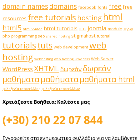
domains
domain names
free
free
facebook
fonts
html
free tutorials
hosting
resources
html5
joomla
html tutorials
module
html5 video
HTTP
MySql
stigmahost
php
programming
seo
tutorial
shared hosting
web
tutorials
tuts
web development
hosting
Web Server
webhosting
web hosting Providers
δωρεάν
XHTML
WordPress
δωρεάν
μαθήματα
μαθήματα
μαθήματα html
φιλοξενία ιστοσελίδας
φιλοξενία ιστοσελίδων
Χρειάζεστε Βοήθεια;
Καλέστε μας
(+30) 210 22 07 844
Εγγραφείτε στα ενημερωτικά φυλλάδια για να λαμβάνετε