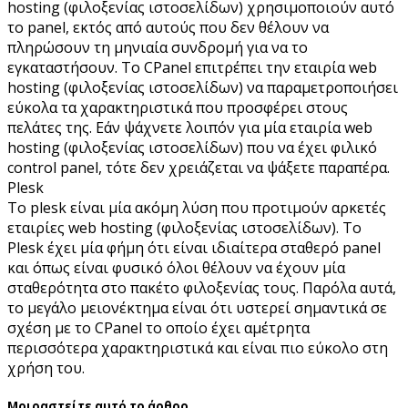
hosting (φιλοξενίας ιστοσελίδων) χρησιμοποιούν αυτό
το panel, εκτός από αυτούς που δεν θέλουν να
πληρώσουν τη μηνιαία συνδρομή για να το
εγκαταστήσουν. Το CPanel επιτρέπει την εταιρία web
hosting (φιλοξενίας ιστοσελίδων) να παραμετροποιήσει
εύκολα τα χαρακτηριστικά που προσφέρει στους
πελάτες της. Εάν ψάχνετε λοιπόν για μία εταιρία web
hosting (φιλοξενίας ιστοσελίδων) που να έχει φιλικό
control panel, τότε δεν χρειάζεται να ψάξετε παραπέρα.
Plesk
Το plesk είναι μία ακόμη λύση που προτιμούν αρκετές
εταιρίες web hosting (φιλοξενίας ιστοσελίδων). Το
Plesk έχει μία φήμη ότι είναι ιδιαίτερα σταθερό panel
και όπως είναι φυσικό όλοι θέλουν να έχουν μία
σταθερότητα στο πακέτο φιλοξενίας τους. Παρόλα αυτά,
το μεγάλο μειονέκτημα είναι ότι υστερεί σημαντικά σε
σχέση με το CPanel το οποίο έχει αμέτρητα
περισσότερα χαρακτηριστικά και είναι πιο εύκολο στη
χρήση του.
Μοιραστείτε αυτό το άρθρο