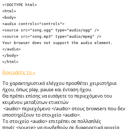
<!DOCTYPE html>
<html>
<body>
<audio controls="controls">
<source src="song.ogg" type="audio/ogg" />
<source src="song.mp3" type="audio/mpeg" />
Your browser does not support the audio element.
</audio>
</body>
</html>
δοκιμάστε το »
Το χαρακτηριστικό ελέγχου προσθέτει χειριστήρια
ήχου, όπως play, pause και ένταση ήχου.
Θα πρέπει επίσης να εισάγετε το περιεχόμενο του
κειμένου μεταξύτων ετικετών
<audio> περιεχόμενο </audio> στους browsers που δεν
υποστηρίζουν το στοιχείο <audio>.
Το στοιχείο <audio> επιτρέπει σε πολλαπλές
πηγές <source> να συνδεθούν σε διαφορετικά αρχεία