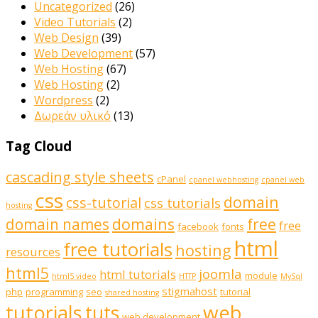
Uncategorized
(26)
Video Tutorials
(2)
Web Design
(39)
Web Development
(57)
Web Hosting
(67)
Web Hosting
(2)
Wordpress
(2)
Δωρεάν υλικό
(13)
Tag Cloud
cascading style sheets
cPanel
cpanel webhosting
cpanel web
css
domain
css-tutorial
css tutorials
hosting
domains
domain names
free
free
facebook
fonts
html
free tutorials
hosting
resources
html5
joomla
html tutorials
module
html5 video
HTTP
MySql
stigmahost
php
programming
seo
tutorial
shared hosting
web
tutorials
tuts
web development