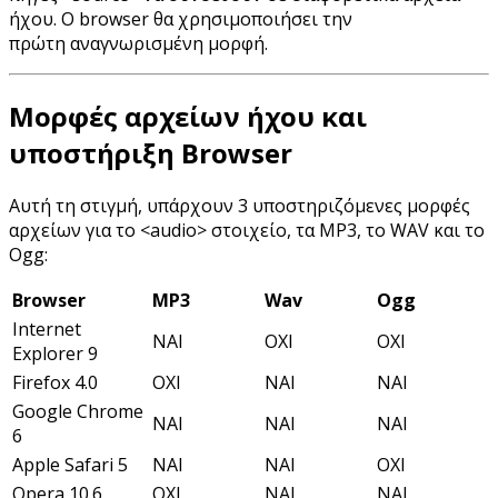
ήχου. Ο browser θα χρησιμοποιήσει την
πρώτη αναγνωρισμένη μορφή.
Μορφές αρχείων ήχου και
υποστήριξη Browser
Αυτή τη στιγμή, υπάρχουν 3 υποστηριζόμενες μορφές
αρχείων για το <audio> στοιχείο, τα MP3, το WAV και το
Ogg:
Browser
MP3
Wav
Ogg
Internet
ΝΑΙ
ΟΧΙ
ΟΧΙ
Explorer 9
Firefox 4.0
ΟΧΙ
ΝΑΙ
ΝΑΙ
Google Chrome
ΝΑΙ
ΝΑΙ
ΝΑΙ
6
Apple Safari 5
ΝΑΙ
ΝΑΙ
ΟΧΙ
Opera 10.6
ΟΧΙ
ΝΑΙ
ΝΑΙ