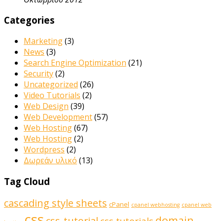
Categories
Marketing
(3)
News
(3)
Search Engine Optimization
(21)
Security
(2)
Uncategorized
(26)
Video Tutorials
(2)
Web Design
(39)
Web Development
(57)
Web Hosting
(67)
Web Hosting
(2)
Wordpress
(2)
Δωρεάν υλικό
(13)
Tag Cloud
cascading style sheets
cPanel
cpanel webhosting
cpanel web
css
domain
css-tutorial