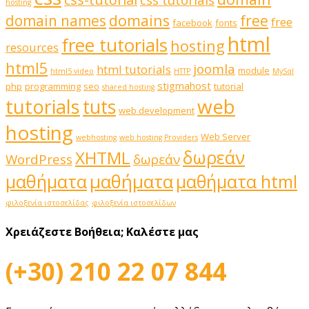
css tutorials
hosting
domains
domain names
free
free
facebook
fonts
html
free tutorials
hosting
resources
html5
joomla
html tutorials
module
html5 video
HTTP
MySql
stigmahost
php
programming
seo
tutorial
shared hosting
web
tutorials
tuts
web development
hosting
Web Server
webhosting
web hosting Providers
δωρεάν
XHTML
WordPress
δωρεάν
μαθήματα
μαθήματα
μαθήματα html
φιλοξενία ιστοσελίδας
φιλοξενία ιστοσελίδων
Χρειάζεστε Βοήθεια;
Καλέστε μας
(+30) 210 22 07 844