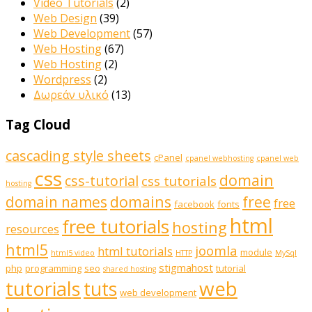
Video Tutorials
(2)
Web Design
(39)
Web Development
(57)
Web Hosting
(67)
Web Hosting
(2)
Wordpress
(2)
Δωρεάν υλικό
(13)
Tag Cloud
cascading style sheets
cPanel
cpanel webhosting
cpanel web
css
domain
css-tutorial
css tutorials
hosting
domains
domain names
free
free
facebook
fonts
html
free tutorials
hosting
resources
html5
joomla
html tutorials
module
html5 video
HTTP
MySql
stigmahost
php
programming
seo
tutorial
shared hosting
web
tutorials
tuts
web development