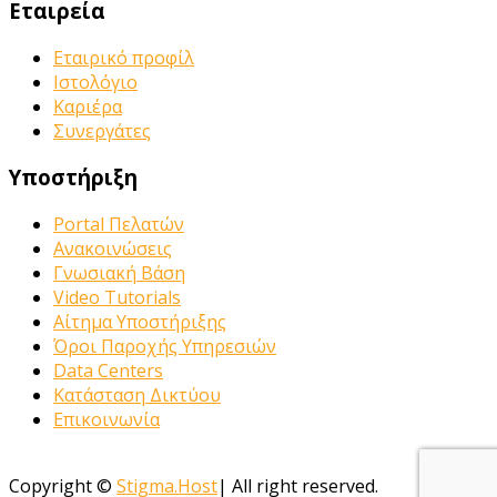
Εταιρεία
Εταιρικό προφίλ
Ιστολόγιο
Καριέρα
Συνεργάτες
Υποστήριξη
Portal Πελατών
Ανακοινώσεις
Γνωσιακή Βάση
Video Tutorials
Αίτημα Υποστήριξης
Όροι Παροχής Υπηρεσιών
Data Centers
Κατάσταση Δικτύου
Επικοινωνία
Copyright ©
Stigma.Host
| All right reserved.