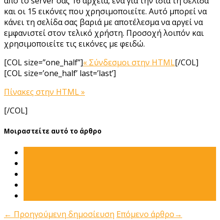
από το server σας 16 αρχεία, ένα για την ίδια τη σελίδα
και οι 15 εικόνες που χρησιμοποιείτε. Αυτό μπορεί να
κάνει τη σελίδα σας βαριά με αποτέλεσμα να αργεί να
εμφανιστεί στον τελικό χρήστη. Προσοχή λοιπόν και
χρησιμοποιείτε τις εικόνες με φειδώ.
[COL size=”one_half”]
« Σύνδεσμοι στην HTML
[/COL]
[COL size=’one_half’ last=’last’]
Πίνακες στην HTML »
[/COL]
Μοιραστείτε αυτό το άρθρο
←
Προηγούμενη δημοσίευση
Επόμενο άρθρο
→