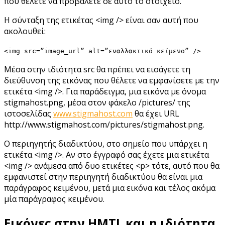
που θέλετε να προβάλετε σε αυτό το στοιχείο.
Η σύνταξη της ετικέτας <img /> είναι σαν αυτή που
ακολουθεί:
<img src=”image_url” alt=”εναλλακτικό κείμενο” />
Μέσα στην ιδιότητα src θα πρέπει να εισάγετε τη
διεύθυνση της εικόνας που θέλετε να εμφανίσετε με την
ετικέτα <img />. Για παράδειγμα, μια εικόνα με όνομα
stigmahost.png, μέσα στον φάκελο /pictures/ της
ιστοσελίδας
www.stigmahost.com
θα έχει URL
http://www.stigmahost.com/pictures/stigmahost.png.
Ο περιηγητής διαδικτύου, στο σημείο που υπάρχει η
ετικέτα <img />. Αν στο έγγραφό σας έχετε μια ετικέτα
<img /> ανάμεσα από δυο ετικέτες <p> τότε, αυτό που θα
εμφανιστεί στην περιηγητή διαδικτύου θα είναι μια
παράγραφος κειμένου, μετά μια εικόνα και τέλος ακόμα
μία παράγραφος κειμένου.
Εικόνες στην HMTL και η ιδιότητα