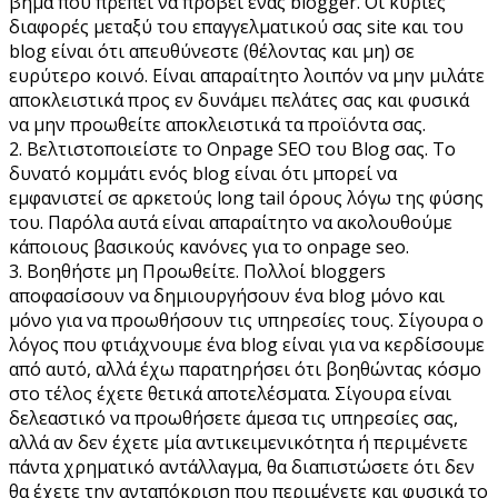
βήμα που πρέπει να προβεί ένας blogger. Οι κύριες
διαφορές μεταξύ του επαγγελματικού σας site και του
blog είναι ότι απευθύνεστε (θέλοντας και μη) σε
ευρύτερο κοινό. Είναι απαραίτητο λοιπόν να μην μιλάτε
αποκλειστικά προς εν δυνάμει πελάτες σας και φυσικά
να μην προωθείτε αποκλειστικά τα προϊόντα σας.
2. Βελτιστοποιείστε το Onpage SEO του Blog σας. Το
δυνατό κομμάτι ενός blog είναι ότι μπορεί να
εμφανιστεί σε αρκετούς long tail όρους λόγω της φύσης
του. Παρόλα αυτά είναι απαραίτητο να ακολουθούμε
κάποιους βασικούς κανόνες για το onpage seo.
3. Βοηθήστε μη Προωθείτε. Πολλοί bloggers
αποφασίσουν να δημιουργήσουν ένα blog μόνο και
μόνο για να προωθήσουν τις υπηρεσίες τους. Σίγουρα ο
λόγος που φτιάχνουμε ένα blog είναι για να κερδίσουμε
από αυτό, αλλά έχω παρατηρήσει ότι βοηθώντας κόσμο
στο τέλος έχετε θετικά αποτελέσματα. Σίγουρα είναι
δελεαστικό να προωθήσετε άμεσα τις υπηρεσίες σας,
αλλά αν δεν έχετε μία αντικειμενικότητα ή περιμένετε
πάντα χρηματικό αντάλλαγμα, θα διαπιστώσετε ότι δεν
θα έχετε την ανταπόκριση που περιμένετε και φυσικά το