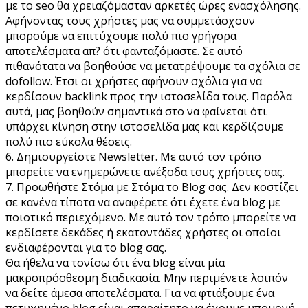
με το seo θα χρειαζόμασταν αρκετές ώρες ενασχόλησης.
Αφήνοντας τους χρήστες μας να συμμετάσχουν
μπορούμε να επιτύχουμε πολύ πιο γρήγορα
αποτελέσματα απ? ότι φανταζόμαστε. Σε αυτό
πιθανότατα να βοηθούσε να μετατρέψουμε τα σχόλια σε
dofollow. Έτσι οι χρήστες αφήνουν σχόλια για να
κερδίσουν backlink προς την ιστοσελίδα τους. Παρόλα
αυτά, μας βοηθούν σημαντικά στο να φαίνεται ότι
υπάρχει κίνηση στην ιστοσελίδα μας και κερδίζουμε
πολύ πιο εύκολα θέσεις.
6. Δημιουργείστε Newsletter. Με αυτό τον τρόπο
μπορείτε να ενημερώνετε ανέξοδα τους χρήστες σας.
7. Προωθήστε Στόμα με Στόμα το Blog σας. Δεν κοστίζει
σε κανένα τίποτα να αναφέρετε ότι έχετε ένα blog με
ποιοτικό περιεχόμενο. Με αυτό τον τρόπο μπορείτε να
κερδίσετε δεκάδες ή εκατοντάδες χρήστες οι οποίοι
ενδιαφέρονται για το blog σας.
Θα ήθελα να τονίσω ότι ένα blog είναι μία
μακροπρόσθεσμη διαδικασία. Μην περιμένετε λοιπόν
να δείτε άμεσα αποτελέσματα. Για να φτιάξουμε ένα
πετυχημένο blog είναι απαραίτητο να έχουμε υπομονή