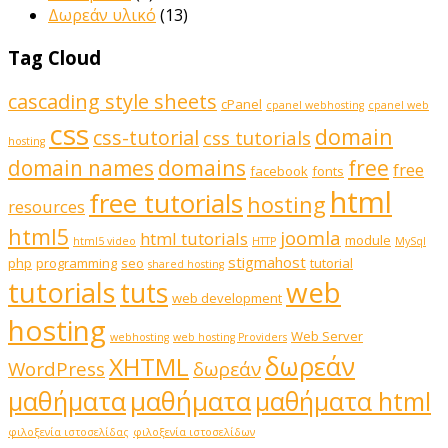
Δωρεάν υλικό
(13)
Tag Cloud
cascading style sheets
cPanel
cpanel webhosting
cpanel web
css
domain
css-tutorial
css tutorials
hosting
domains
domain names
free
free
facebook
fonts
html
free tutorials
hosting
resources
html5
joomla
html tutorials
module
html5 video
HTTP
MySql
stigmahost
php
programming
seo
tutorial
shared hosting
web
tutorials
tuts
web development
hosting
Web Server
webhosting
web hosting Providers
δωρεάν
XHTML
WordPress
δωρεάν
μαθήματα
μαθήματα
μαθήματα html
φιλοξενία ιστοσελίδας
φιλοξενία ιστοσελίδων