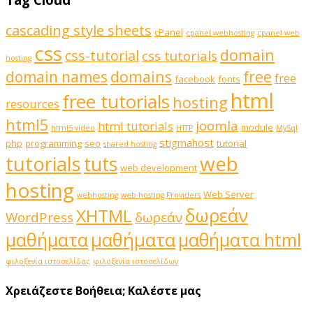
cascading style sheets
cPanel
cpanel webhosting
cpanel web
css
domain
css-tutorial
css tutorials
hosting
domains
domain names
free
free
facebook
fonts
html
free tutorials
hosting
resources
html5
joomla
html tutorials
module
html5 video
HTTP
MySql
stigmahost
php
programming
seo
tutorial
shared hosting
web
tutorials
tuts
web development
hosting
Web Server
webhosting
web hosting Providers
δωρεάν
XHTML
WordPress
δωρεάν
μαθήματα
μαθήματα
μαθήματα html
φιλοξενία ιστοσελίδας
φιλοξενία ιστοσελίδων
Χρειάζεστε Βοήθεια;
Καλέστε μας