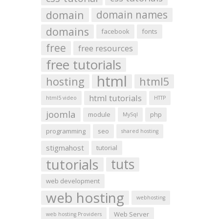
domain
domain names
domains
facebook
fonts
free
free resources
free tutorials
html
hosting
html5
html tutorials
html5 video
HTTP
joomla
module
php
MySql
programming
seo
shared hosting
stigmahost
tutorial
tutorials
tuts
web development
web hosting
webhosting
Web Server
web hosting Providers