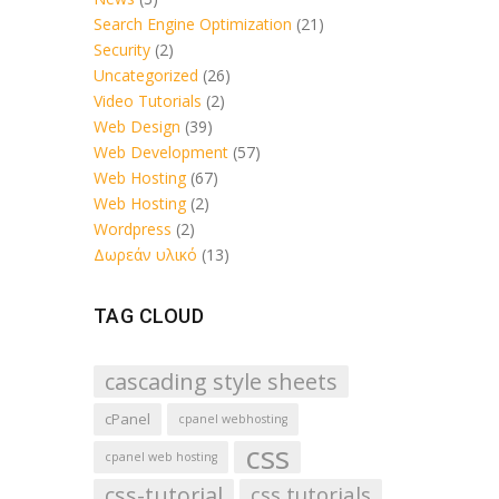
Search Engine Optimization
(21)
Security
(2)
Uncategorized
(26)
Video Tutorials
(2)
Web Design
(39)
Web Development
(57)
Web Hosting
(67)
Web Hosting
(2)
Wordpress
(2)
Δωρεάν υλικό
(13)
TAG CLOUD
cascading style sheets
cPanel
cpanel webhosting
css
cpanel web hosting
css-tutorial
css tutorials