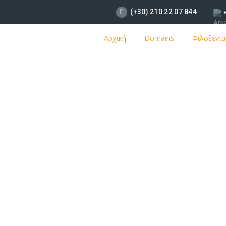
(+30) 210 22 07 844
Αρχική
Domains
Φιλοξενία