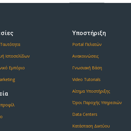
εσίες
Υποστήριξη
 Ταυτότητα
Portal Πελατών
υή Ιστοσελίδων
Ανακοινώσεις
νικό Εμπόριο
Γνωσιακή Βάση
arketing
Video Tutorials
Αίτημα Υποστήριξης
εία
Όροι Παροχής Υπηρεσιών
ό προφίλ
Data Centers
ιο
Κατάσταση Δικτύου