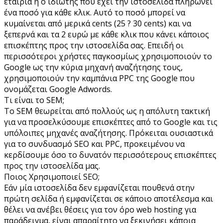
εταιρία ή ο ιδιώτης που έχει την ιστοσελίδα πληρώνει
ένα ποσό για κάθε κλικ. Αυτό το ποσό μπορεί να
κυμαίνεται από μερικά cents (25 ? 30 cents) και να
ξεπερνά και τα 2 ευρώ με κάθε κλικ που κάνει κάποιος
επισκέπτης προς την ιστοσελίδα σας. Επειδή οι
περισσότεροι χρήστες παγκοσμίως χρησιμοποιούν το
Google ως την κύρια μηχανή αναζήτησης τους,
χρησιμοποιούν την καμπάνια PPC της Google που
ονομάζεται Google Adwords.
Τι είναι το SEM;
Το SEM θεωρείται από πολλούς ως η απόλυτη τακτική
για να προσελκύσουμε επισκέπτες από το Google και τις
υπόλοιπες μηχανές αναζήτησης. Πρόκειται ουσιαστικά
για το συνδυασμό SEO και PPC, προκειμένου να
κερδίσουμε όσο το δυνατόν περισσότερους επισκέπτες
προς την ιστοσελίδα μας.
Ποιος Χρησιμοποιεί SEO;
Εάν μία ιστοσελίδα δεν εμφανίζεται πουθενά στην
πρώτη σελίδα ή εμφανίζεται σε κάποιο αποτέλεσμα και
θέλει να ανέβει θέσεις για τον όρο web hosting για
παράδειγμα, είναι απαραίτητο να ξεκινήσει κάποια