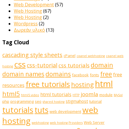
Web Development
(57)
Web Hosting
(67)
Web Hosting
(2)
Wordpress
(2)
Δωρεάν υλικό
(13)
Tag Cloud
cascading style sheets
cPanel
cpanel webhosting
cpanel web
css
domain
css-tutorial
css tutorials
hosting
domains
domain names
free
free
facebook
fonts
html
free tutorials
hosting
resources
html5
joomla
html tutorials
module
html5 video
HTTP
MySql
stigmahost
php
programming
seo
tutorial
shared hosting
web
tutorials
tuts
web development
hosting
Web Server
webhosting
web hosting Providers