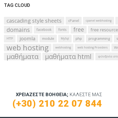
TAG CLOUD
cascading style sheets
cPanel
cpanel webhosting
domains
free
free resource
facebook
fonts
joomla
module
php
programming
HTTP
MySql
web hosting
We
webhosting
web hosting Providers
μαθήματα
μαθήματα html
φιλοξενία ιστ
ΧΡΕΙΆΖΕΣΤΕ ΒΟΉΘΕΙΑ;
ΚΑΛΈΣΤΕ ΜΑΣ
(+30) 210 22 07 844