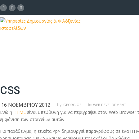
CSS
16 ΝΟΕΜΒΡΊΟΥ 2012
by:
in:
GEORGIOS
WEB DEVELOPMENT
Ενώ η
HTML
είναι υπεύθυνη για να περιγράψει στον Web Browser τ
εμφάνιση των στοιχείων αυτών.
Για παράδειγμα, η ετικέτα <p> δημιουργεί παραγράφους σε ένα HT
χρησιμοποιήσουμε CSS και να γράψουμε τον ακόλουθο κώδικα: