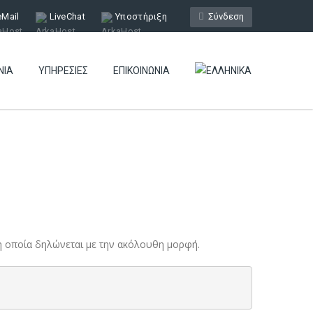
eMail
LiveChat
Υποστήριξη
Σύνδεση
ΝΊΑ
ΥΠΗΡΕΣΊΕΣ
ΕΠΙΚΟΙΝΩΝΊΑ
r η οποία δηλώνεται με την ακόλουθη μορφή.