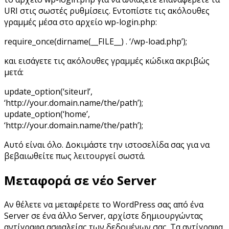
URI στις σωστές ρυθμίσεις. Εντοπίστε τις ακόλουθες
γραμμές μέσα στο αρχείο wp-login.php:
require_once(dirname(__FILE__) . ‘/wp-load.php’);
και εισάγετε τις ακόλουθες γραμμές κώδικα ακριβώς
μετά:
update_option(‘siteurl’,
‘http://your.domain.name/the/path’);
update_option(‘home’,
‘http://your.domain.name/the/path’);
Αυτό είναι όλο. Δοκιμάστε την ιστοσελίδα σας για να
βεβαιωθείτε πως λειτουργεί σωστά.
Μεταφορά σε νέο Server
Αν θέλετε να μεταφέρετε το WordPress σας από ένα
Server σε ένα άλλο Server, αρχίστε δημιουργώντας
αντίγραφα ασφαλείας των δεδομένων σας. Τα αντίγραφα