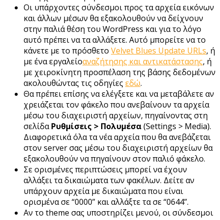
Οι υπάρχοντες σύνδεσμοι προς τα αρχεία εικόνων
και άλλων μέσων θα εξακολουθούν να δείχνουν
στην παλιά θέση του WordPress και για το λόγο
αυτό πρέπει να τα αλλάξετε. Αυτό μπορείτε να το
κάνετε με το πρόσθετο
Velvet Blues Update URLs
, ή
με ένα εργαλείο
αναζήτησης και αντικατάστασης
, ή
με χειροκίνητη προσπέλαση της βάσης δεδομένων
ακολουθώντας τις οδηγίες
εδώ
.
Θα πρέπει επίσης να ελέγξετε και να μεταβάλετε αν
χρειάζεται τον φάκελο που ανεβαίνουν τα αρχεία
μέσω του διαχειριστή αρχείων, πηγαίνοντας στη
σελίδα
Ρυθμίσεις > Πολυμέσα
(Settings > Media).
Διαφορετικά όλα τα νέα αρχεία που θα ανεβάζεται
στον server σας μέσω του διαχειριστή αρχείων θα
εξακολουθούν να πηγαίνουν στον παλιό φάκελο.
Σε ορισμένες περιπτώσεις μπορεί να έχουν
αλλάξει τα δικαιώματα των φακέλων. Δείτε αν
υπάρχουν αρχεία με δικαιώματα που είναι
ορισμένα σε “0000” και αλλάξτε τα σε “0644”.
Αν το theme σας υποστηρίζει μενού, οι σύνδεσμοι