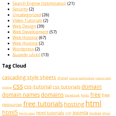
Search Engine Optimization
(21)
Security
(2)
Uncategorized
(26)
Video Tutorials
(2)
Web Design
(39)
Web Development
(57)
Web Hosting
(67)
Web Hosting
(2)
Wordpress
(2)
Δωρεάν υλικό
(13)
Tag Cloud
cascading style sheets
cPanel
cpanel webhosting
cpanel web
css
domain
css-tutorial
css tutorials
hosting
domains
domain names
free
free
facebook
fonts
html
free tutorials
hosting
resources
html5
joomla
html tutorials
module
html5 video
HTTP
MySql