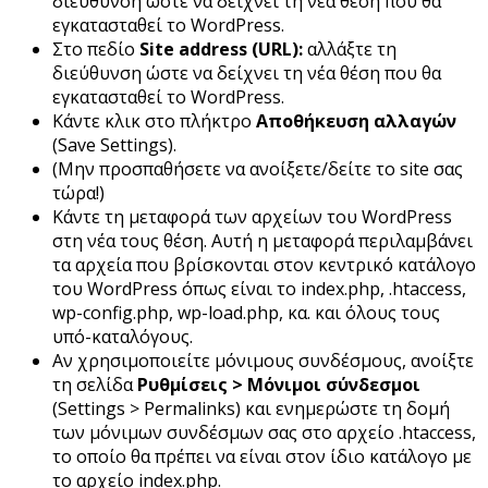
διεύθυνση ώστε να δείχνει τη νέα θέση που θα
εγκατασταθεί το WordPress.
Στο πεδίο
Site address (URL):
αλλάξτε τη
διεύθυνση ώστε να δείχνει τη νέα θέση που θα
εγκατασταθεί το WordPress.
Κάντε κλικ στο πλήκτρο
Αποθήκευση αλλαγών
(Save Settings).
(Μην προσπαθήσετε να ανοίξετε/δείτε το site σας
τώρα!)
Κάντε τη μεταφορά των αρχείων του WordPress
στη νέα τους θέση. Αυτή η μεταφορά περιλαμβάνει
τα αρχεία που βρίσκονται στον κεντρικό κατάλογο
του WordPress όπως είναι το index.php, .htaccess,
wp-config.php, wp-load.php, κα. και όλους τους
υπό-καταλόγους.
Αν χρησιμοποιείτε μόνιμους συνδέσμους, ανοίξτε
τη σελίδα
Ρυθμίσεις > Μόνιμοι σύνδεσμοι
(Settings > Permalinks) και ενημερώστε τη δομή
των μόνιμων συνδέσμων σας στο αρχείο .htaccess,
το οποίο θα πρέπει να είναι στον ίδιο κατάλογο με
το αρχείο index.php.