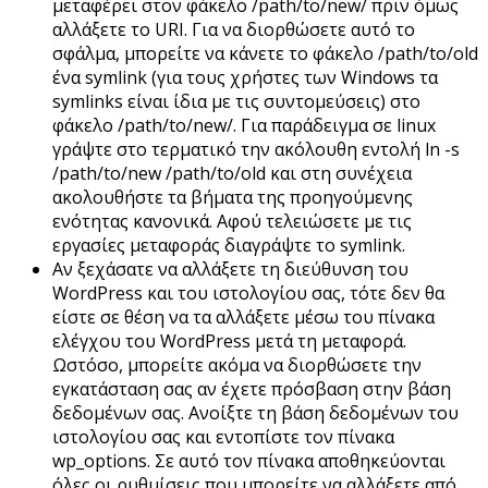
μεταφέρει στον φάκελο /path/to/new/ πριν όμως
αλλάξετε το URI. Για να διορθώσετε αυτό το
σφάλμα, μπορείτε να κάνετε το φάκελο /path/to/old
ένα symlink (για τους χρήστες των Windows τα
symlinks είναι ίδια με τις συντομεύσεις) στο
φάκελο /path/to/new/. Για παράδειγμα σε linux
γράψτε στο τερματικό την ακόλουθη εντολή ln -s
/path/to/new /path/to/old και στη συνέχεια
ακολουθήστε τα βήματα της προηγούμενης
ενότητας κανονικά. Αφού τελειώσετε με τις
εργασίες μεταφοράς διαγράψτε το symlink.
Αν ξεχάσατε να αλλάξετε τη διεύθυνση του
WordPress και του ιστολογίου σας, τότε δεν θα
είστε σε θέση να τα αλλάξετε μέσω του πίνακα
ελέγχου του WordPress μετά τη μεταφορά.
Ωστόσο, μπορείτε ακόμα να διορθώσετε την
εγκατάσταση σας αν έχετε πρόσβαση στην βάση
δεδομένων σας. Ανοίξτε τη βάση δεδομένων του
ιστολογίου σας και εντοπίστε τον πίνακα
wp_options. Σε αυτό τον πίνακα αποθηκεύονται
όλες οι ρυθμίσεις που μπορείτε να αλλάξετε από