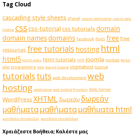
Tag Cloud
cascading style sheets
cPanel
cpanel webhosting
cpanel web
css
domain
css-tutorial
css tutorials
hosting
domains
domain names
free
free
facebook
fonts
html
free tutorials
hosting
resources
html5
joomla
html tutorials
module
html5 video
HTTP
MySql
stigmahost
php
programming
seo
tutorial
shared hosting
web
tutorials
tuts
web development
hosting
Web Server
webhosting
web hosting Providers
δωρεάν
XHTML
WordPress
δωρεάν
μαθήματα
μαθήματα
μαθήματα html
φιλοξενία ιστοσελίδας
φιλοξενία ιστοσελίδων
Χρειάζεστε Βοήθεια;
Καλέστε μας